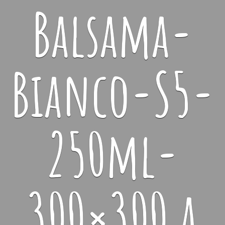
Balsama-
Bianco-S5-
250ml-
300×300 a