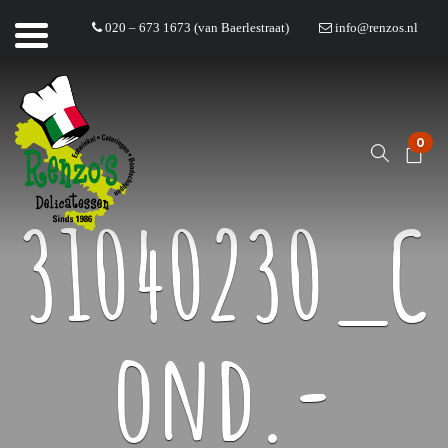
020 – 673 1673 (van Baerlestraat)
info@renzos.nl
0
31040230_C
ond.-