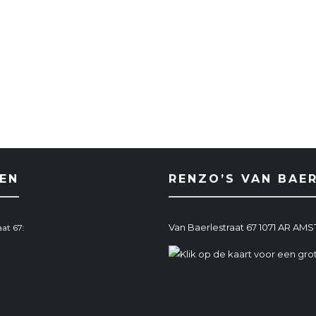
EN
RENZO’S VAN BAE
Van Baerlestraat 67 1071 AR A
at 67: