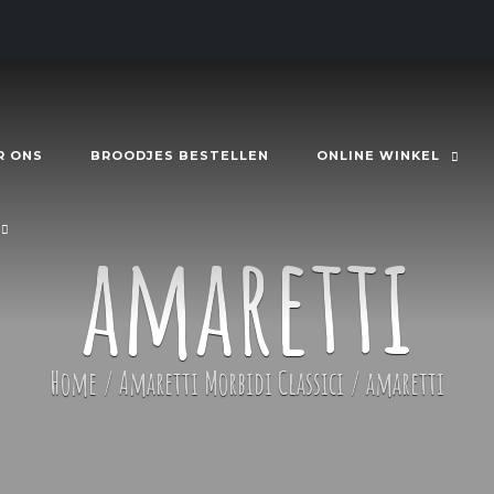
R ONS
BROODJES BESTELLEN
ONLINE WINKEL
amaretti
Home
/
Amaretti Morbidi Classici
/
amaretti