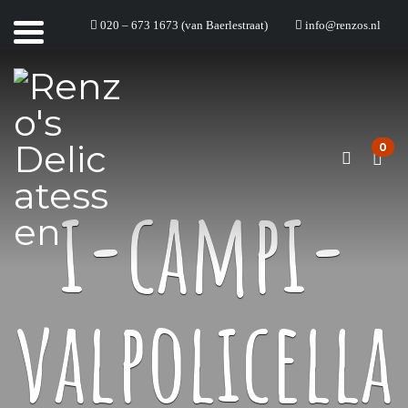
020 – 673 1673 (van Baerlestraat)
info@renzos.nl
0
i-campi-
valpolicella