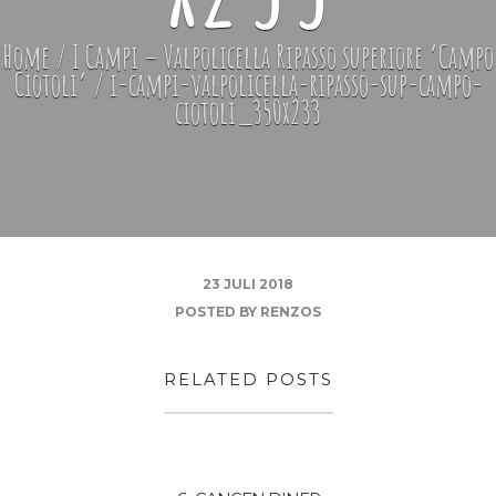
Home
/
I Campi – Valpolicella Ripasso superiore ‘Campo
Ciotoli’
/
i-campi-valpolicella-ripasso-sup-campo-
ciotoli_350x233
23 JULI 2018
POSTED BY
RENZOS
RELATED POSTS