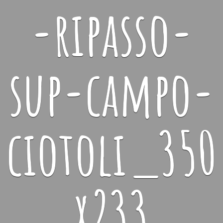
-ripasso-
sup-campo-
ciotoli_350
x233