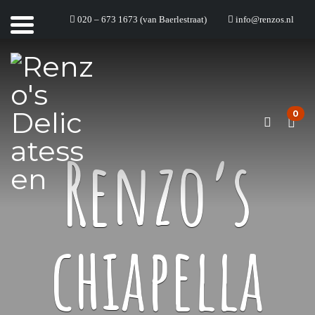
020 – 673 1673 (van Baerlestraat)
info@renzos.nl
0
Renzo’s
chiapella