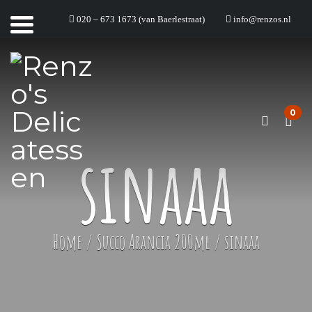
020 – 673 1673 (van Baerlestraat)
info@renzos.nl
0
sinaaa
Home
/
Succo Arancia 200ml
/
sinaaa