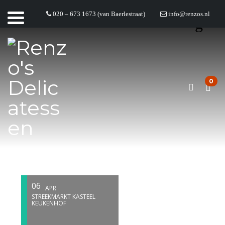
020 – 673 1673 (van Baerlestraat)
info@renzos.nl
EVENTS LIST
0
06
APR
STREEKMARKT KASTEEL
KEUKENHOF