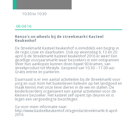
10:30 to 10:30
06-04-16
Renzo’s on wheels bij de streekmarkt Kasteel
Keukenhof
De Streekmarkt Kasteel Keukenhof is inmiddels een begrip in
de regio Lisse en daarbuiten. Ook op woensdag 6, 13 en 20
april is de Streekmarkt Kasteel Keukenhof 2016 er weer! Een
gezellige voorjaarsmarkt waar bezoekers in een ontspannen
sfeer hun aankopen kunnen doen bijwel 90 kramen, van
streekproduct tot lifestyle. Geopend van 10.30 – 17.00 uur.
Gratis entree en parkeren.
Daarnaast is er een aantal activiteiten bij de Streekmarkt voor
jong en oud. Kom het buitenleven beleven op het landgoed en
maak kennis met onze lieve dieren in de wei en stallen. De
kinderboerderij organiseert een aantal activiteiten voor de
kleinere bezoeker. Het kasteel zelf opent zijn deuren en is
tegen een vergoeding te bezichtigen.
Ga voor meer informatie naar:
http://www.kasteelkeukenhof.nl/agenda/streekmarkt-6-april-
2016