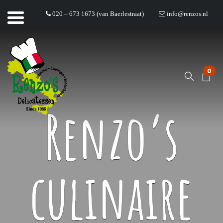
020 – 673 1673 (van Baerlestraat)
info@renzos.nl
0
Renzo’s
culinaire