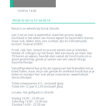
16:00 to 14:00
FROM
02-09-16 TO 04-09-16
Renzo’s on wheels bij Dorst Utrecht
Van 2 tot en met 4 september staat het groene stukje
Domstad in het teken van mooie wijnen en bijzondere bieren,
maar ook, lekker eten, een cocktail, dj’s en (retro)muziek,
kortom: Festival DORST.
Proef, ruik, leer, beleef en proost samen met je vrienden,
familie of collega’s op het leven. Met een keuze uit meer dan
70 bieren en wijnen, heerlijk eten vanuit de food trucks én in
goed gezelschap geniet je samen van een zwoel Utregs
nazomerfeestje.
Vanzelfsprekend kun je bij de ingang van het festivalterrein je
ticket halen, maar als je van gemak en snelheid houdt kun je je
ticket en muntjes hier ook alvast reserveren:
www.festival-
dorst.nl/
tickets
Ticket volwassenen € 5,- (inclusief glas)
Ticket t/m 12 jaar € 2,50 (inclusief glas)
Locatie: Het griftpark in Utrecht
Vrijdag 16.00 – 23.00 uur
Zaterdag 14.00 – 23.00 uur
Zondag 14.00 – 22.00 uur