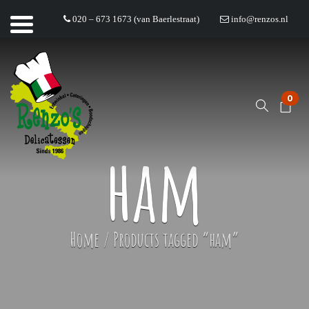
020 – 673 1673 (van Baerlestraat)
info@renzos.nl
0
ham
Home
/
Products tagged “ham”