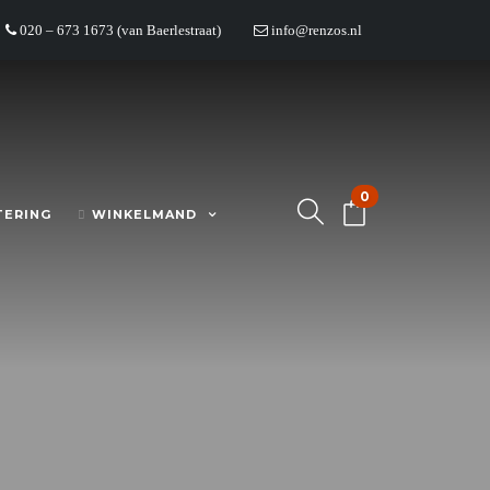
020 – 673 1673 (van Baerlestraat)
info@renzos.nl
0
TERING
WINKELMAND