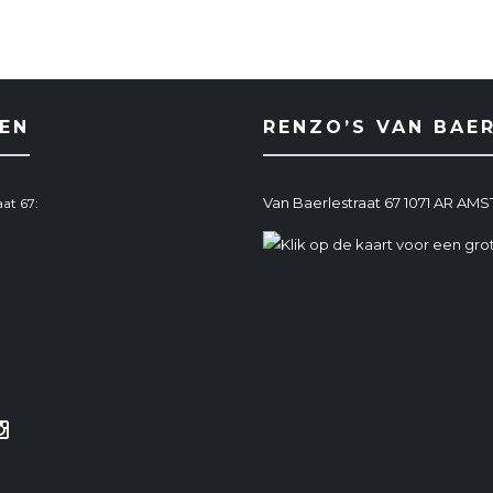
EN
RENZO’S VAN BAE
Van Baerlestraat 67 1071 AR A
at 67: