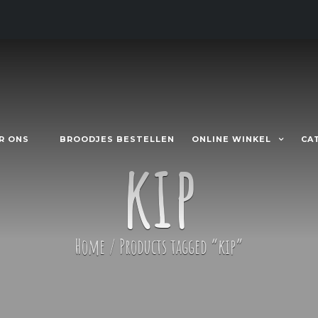
R ONS
BROODJES BESTELLEN
ONLINE WINKEL
CA
kip
Home
/
Products tagged “kip”