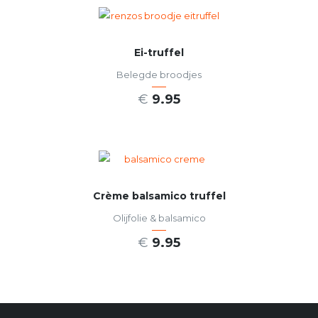
Ei-truffel
Belegde broodjes
€
9.95
SELECT OPTIONS
Crème balsamico truffel
Olijfolie & balsamico
€
9.95
TOEVOEGEN AAN WINKELWAGEN