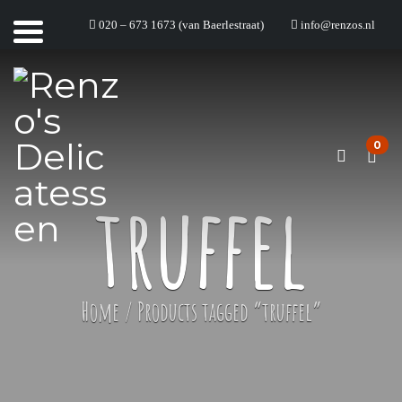
020 – 673 1673 (van Baerlestraat)
info@renzos.nl
0
truffel
Home
/
Products tagged “truffel”