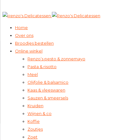
020 – 673 1673 (van Baerlestraat)
info@renzos.nl
Home
Over ons
Broodjes bestellen
Online winkel
Renzo’s pesto & zonnemayo
Pasta & risotto
Meel
Olijfolie & balsamico
Kaas & vleeswaren
Sauzen & smeersels
Kruiden
Wijnen & co
Koffie
Zoutjes
Zoet