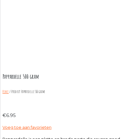
Pappardelle 500 gram
Home
/ Product
Pappardelle 500 gram
€
6.95
Voeg toe aan favorieten
Pappardelle is een platte en brede pasta die sauzen goed