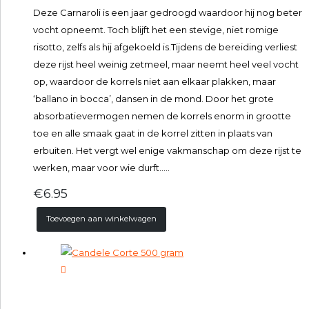
Deze Carnaroli is een jaar gedroogd waardoor hij nog beter
vocht opneemt. Toch blijft het een stevige, niet romige
risotto, zelfs als hij afgekoeld is.Tijdens de bereiding verliest
deze rijst heel weinig zetmeel, maar neemt heel veel vocht
op, waardoor de korrels niet aan elkaar plakken, maar
‘ballano in bocca’, dansen in de mond. Door het grote
absorbatievermogen nemen de korrels enorm in grootte
toe en alle smaak gaat in de korrel zitten in plaats van
erbuiten. Het vergt wel enige vakmanschap om deze rijst te
werken, maar voor wie durft…..
€
6.95
Toevoegen aan winkelwagen