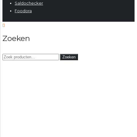
Saldochecker
Foodora
Zoeken
Zoeken
Zoeken
naar: