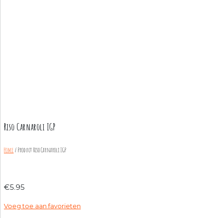
Riso Carnaroli IGP
Home
/ Product
Riso Carnaroli IGP
€
5.95
Voeg toe aan favorieten