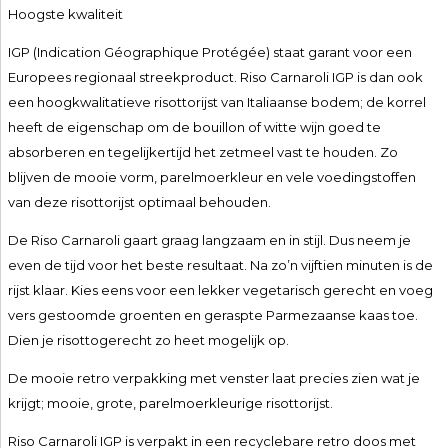
Hoogste kwaliteit
IGP (Indication Géographique Protégée) staat garant voor een
Europees regionaal streekproduct. Riso Carnaroli IGP is dan ook
een hoogkwalitatieve risottorijst van Italiaanse bodem; de korrel
heeft de eigenschap om de bouillon of witte wijn goed te
absorberen en tegelijkertijd het zetmeel vast te houden. Zo
blijven de mooie vorm, parelmoerkleur en vele voedingstoffen
van deze risottorijst optimaal behouden.
De Riso Carnaroli gaart graag langzaam en in stijl. Dus neem je
even de tijd voor het beste resultaat. Na zo’n vijftien minuten is de
rijst klaar. Kies eens voor een lekker vegetarisch gerecht en voeg
vers gestoomde groenten en geraspte Parmezaanse kaas toe.
Dien je risottogerecht zo heet mogelijk op.
De mooie retro verpakking met venster laat precies zien wat je
krijgt; mooie, grote, parelmoerkleurige risottorijst.
Riso Carnaroli IGP is verpakt in een recyclebare retro doos met