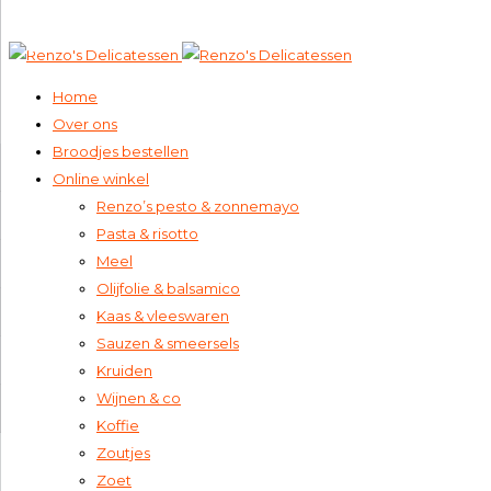
020 – 673 1673 (van Baerlestraat)
info@renzos.nl
Home
Over ons
Broodjes bestellen
Online winkel
Renzo’s pesto & zonnemayo
Pasta & risotto
Meel
Olijfolie & balsamico
Kaas & vleeswaren
Sauzen & smeersels
Kruiden
Wijnen & co
Koffie
Zoutjes
Zoet