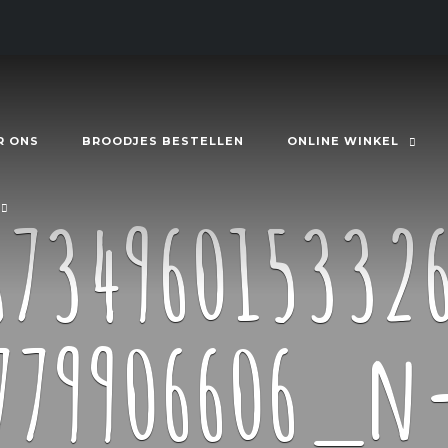
R ONS
BROODJES BESTELLEN
ONLINE WINKEL
873496015332
779906606_n