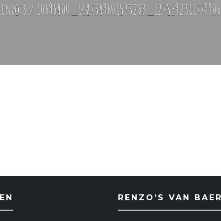
Renzo's
/
10696400_1487349601533263_127859231177990
EN
RENZO’S VAN BAE