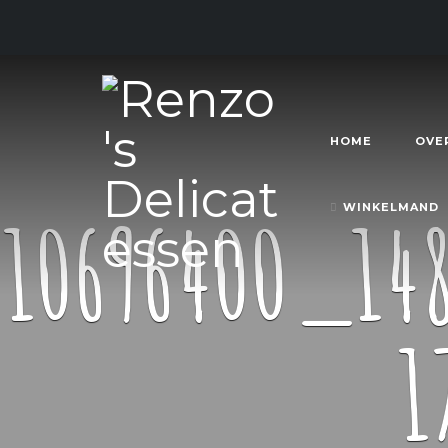
HOME
OVE
10696400_14
WINKELMAND
1