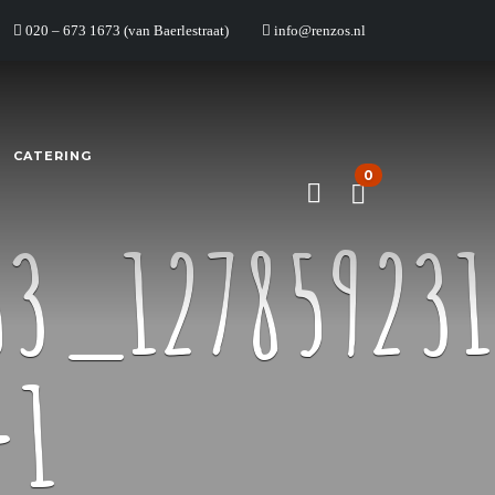
020 – 673 1673 (van Baerlestraat)
info@renzos.nl
CATERING
0
63_127859231
-1