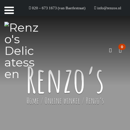
020 – 673 1673 (van Baerlestraat)
info@renzos.nl
0
Renzo’s
Home
/
Online winkel
/
Renzo’s