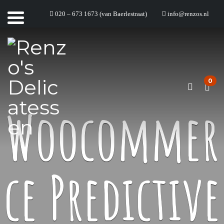
020 – 673 1673 (van Baerlestraat)
info@renzos.nl
0
Woocommer
ce Predictive