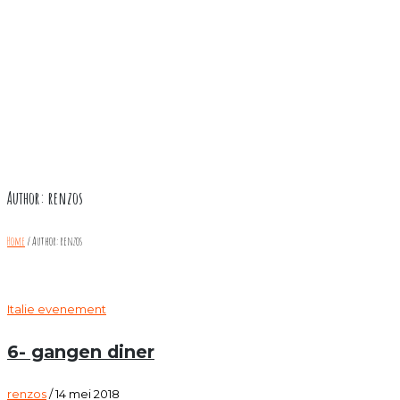
Author:
renzos
Home
/
Author: renzos
Italie evenement
6- gangen diner
renzos
/
14 mei 2018