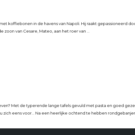
ng met koffiebonen in de havens van Napoli. Hij raakt gepassioneerd 
 de zoon van Cesare, Mateo, aan het roer van …
en beleven? Met de typerende lange tafels gevuld met pasta en goed gez
elt u zich eens voor… Na een heerlijke ochtend te hebben rondgebanje