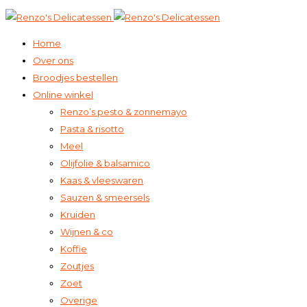
Home
Over ons
Broodjes bestellen
Online winkel
Renzo’s pesto & zonnemayo
Pasta & risotto
Meel
Olijfolie & balsamico
Kaas & vleeswaren
Sauzen & smeersels
Kruiden
Wijnen & co
Koffie
Zoutjes
Zoet
Overige