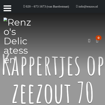
020 – 673 1673 (van Baerlestraat)
info@renzos.nl
0
Kappertjes op
zeezout 70