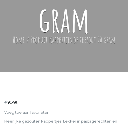
gram
Home
/ Product
Kappertjes op zeezout 70 gram
€
6.95
Voeg toe aan favorieten
Heerlijke gezouten kappertjes. Lekker in pastagerechten en