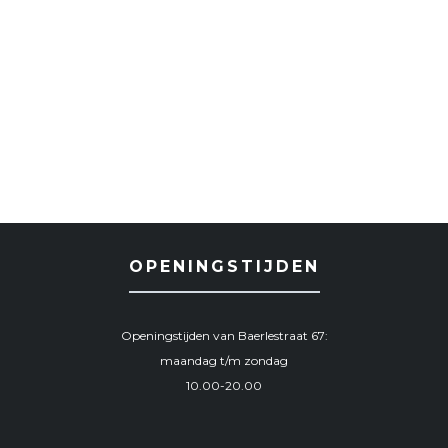
OPENINGSTIJDEN
Openingstijden van Baerlestraat 67:
maandag t/m zondag
10.00-20.00